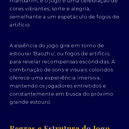
mandarim, e o jogo é uma celebração de
cores vibrantes, sorte e alegria,
semelhante a um espetáculo de fogos de
artifício.
A essência do jogo gira em torno de
estourar 'Baozhu', ou fogos de artifício,
para revelar recompensas escondidas. A
combinação de sons e visuais coloridos
oferece uma experiência imersiva,
mantendo os jogadores entretidos e
constantemente em busca do próximo
grande estouro.
Regras e Estrutura do Jogo