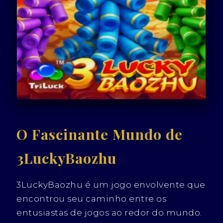
O Fascinante Mundo de
3LuckyBaozhu
3LuckyBaozhu é um jogo envolvente que
encontrou seu caminho entre os
entusiastas de jogos ao redor do mundo.