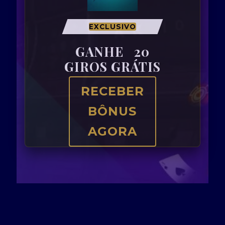
EXCLUSIVO
GANHE
20
GIROS GRÁTIS
RECEBER
BÔNUS
AGORA