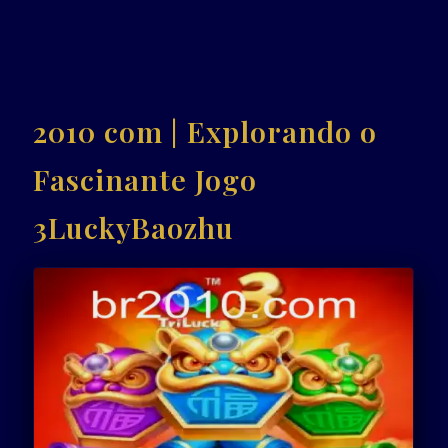
2010 com | Explorando o
Fascinante Jogo
3LuckyBaozhu