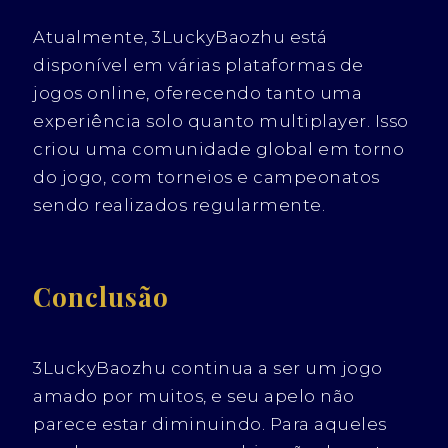
Atualmente, 3LuckyBaozhu está
disponível em várias plataformas de
jogos online, oferecendo tanto uma
experiência solo quanto multiplayer. Isso
criou uma comunidade global em torno
do jogo, com torneios e campeonatos
sendo realizados regularmente.
Conclusão
3LuckyBaozhu continua a ser um jogo
amado por muitos, e seu apelo não
parece estar diminuindo. Para aqueles