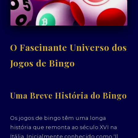
O Fascinante Universo dos
Jogos de Bingo
Uma Breve História do Bingo
Os jogos de bingo têm uma longa
história que remonta ao século XVI na
Itália. Inicialmente conhecido como 'Il