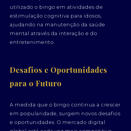
utilizado o bingo em atividades de
estimulação cognitiva para idosos,
ajudando na manutenção da saúde
mental através da interação e do
entretenimento.
Desafios e Oportunidades
para o Futuro
A medida que o bingo continua a crescer
em popularidade, surgem novos desafios
e oportunidades. O mercado digital
global está cada vez mais competitivo,