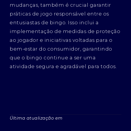
mudanças, também é crucial garantir
práticas de jogo responsável entre os
entusiastas de bingo. Isso inclui a
implementação de medidas de proteção
ao jogador e iniciativas voltadas para o
bem-estar do consumidor, garantindo
que o bingo continue a ser uma
atividade segura e agradável para todos.
Última atualização em