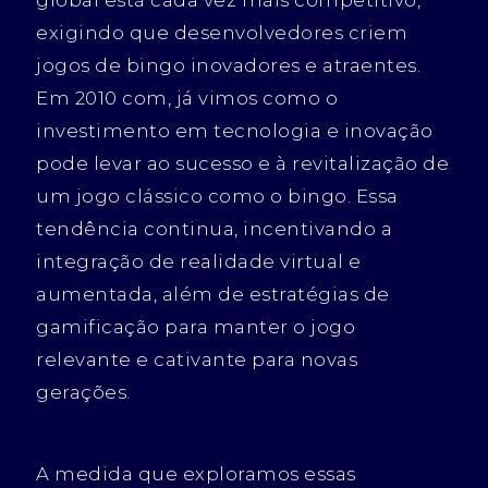
exigindo que desenvolvedores criem
jogos de bingo inovadores e atraentes.
Em 2010 com, já vimos como o
investimento em tecnologia e inovação
pode levar ao sucesso e à revitalização de
um jogo clássico como o bingo. Essa
tendência continua, incentivando a
integração de realidade virtual e
aumentada, além de estratégias de
gamificação para manter o jogo
relevante e cativante para novas
gerações.
A medida que exploramos essas