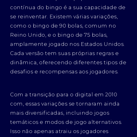
contínua do bingo é a sua capacidade de
se reinventar. Existem várias variações,
como o bingo de 90 bolas, comum no
Reino Unido, e o bingo de 75 bolas,
amplamente jogado nos Estados Unidos.
Cada versão tem suas próprias regras e
dinâmica, oferecendo diferentes tipos de
desafios e recompensas aos jogadores.
Com a transição para o digital em 2010
com, essas variações se tornaram ainda
mais diversificadas, incluindo jogos
temáticos e modos de jogo alternativos.
Isso não apenas atraiu os jogadores