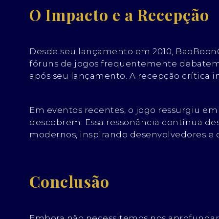
O Impacto e a Recepção
Desde seu lançamento em 2010, BaoBoonCh
fóruns de jogos frequentemente debatem 
após seu lançamento. A recepção crítica in
Em eventos recentes, o jogo ressurgiu em
descobrem. Essa ressonância contínua de
modernos, inspirando desenvolvedores e cr
Conclusão
Embora não necessitemos nos aprofunda