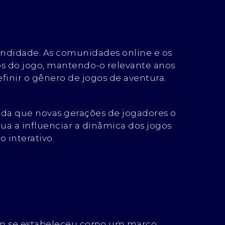
undidade. As comunidades online e os
s do jogo, mantendo-o relevante anos
efinir o gênero de jogos de aventura.
ida que novas gerações de jogadores o
a a influenciar a dinâmica dos jogos
 interativo.
in se estabeleceu como um marco