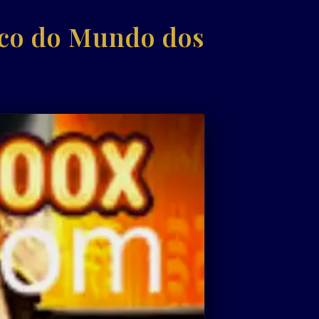
ico do Mundo dos