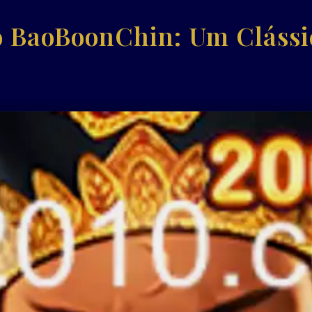
o BaoBoonChin: Um Cláss