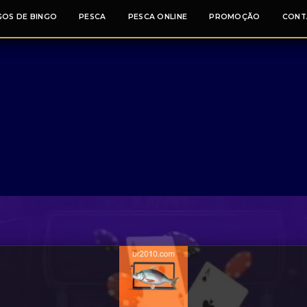
GOS DE BINGO
PESCA
PESCA ONLINE
PROMOÇÃO
CONT