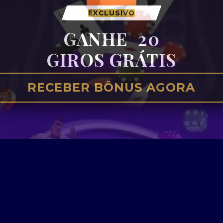
EXCLUSIVO
GANHE
20
GIROS GRÁTIS
RECEBER BÔNUS AGORA