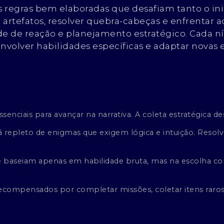
regras bem elaboradas que desafiam tanto o ini
 artefatos, resolver quebra-cabeças e enfrentar a
e de reação e planejamento estratégico. Cada n
nvolver habilidades específicas e adaptar novas e
ssenciais para avançar na narrativa. A coleta estratégica d
á repleto de enigmas que exigem lógica e intuição. Reso
baseiam apenas em habilidade bruta, mas na escolha cor
compensados por completar missões, coletar itens raros e