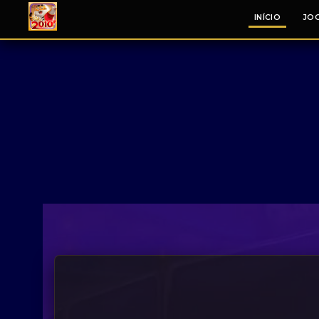
INÍCIO
JO