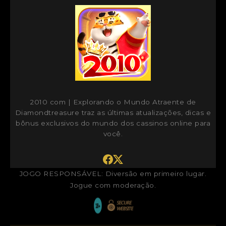
2010 com | Explorando o Mundo Atraente de
Diamondtreasure
traz as últimas atualizações, dicas e
bônus exclusivos do mundo dos cassinos online para
você.
JOGO RESPONSÁVEL: Diversão em primeiro lugar.
Jogue com moderação.