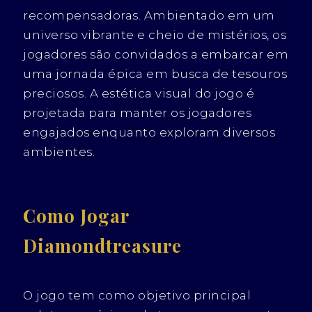
recompensadoras. Ambientado em um
universo vibrante e cheio de mistérios, os
jogadores são convidados a embarcar em
uma jornada épica em busca de tesouros
preciosos. A estética visual do jogo é
projetada para manter os jogadores
engajados enquanto exploram diversos
ambientes.
Como Jogar
Diamondtreasure
O jogo tem como objetivo principal