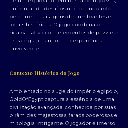
de um explorador em busca de riquezas,
enfrentando desafios únicos enquanto
percorrem paisagens deslumbrantes e
locais históricos. O jogo combina uma
rica narrativa com elementos de puzzle e
estratégia, criando uma experiência
envolvente.
Contexto Histórico do Jogo
Ambientado no auge do império egípcio,
GoldOfEgypt captura a essência de uma
civilização avançada, conhecida por suas
pirâmides majestosas, faraós poderosos e
mitologia intrigante. O jogador é imerso