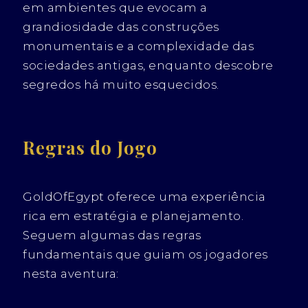
em ambientes que evocam a
grandiosidade das construções
monumentais e a complexidade das
sociedades antigas, enquanto descobre
segredos há muito esquecidos.
Regras do Jogo
GoldOfEgypt oferece uma experiência
rica em estratégia e planejamento.
Seguem algumas das regras
fundamentais que guiam os jogadores
nesta aventura: