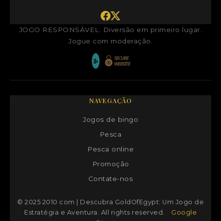
JOGO RESPONSÁVEL: Diversão em primeiro lugar.
Jogue com moderação.
NAVEGAÇÃO
Jogos de bingo
Pesca
Pesca online
Promoção
Contate-nos
© 2025
2010 com | Descubra GoldOfEgypt: Um Jogo de
Estratégia e Aventura
. All rights reserved.
Google