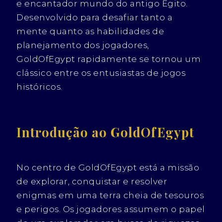
e encantador mundo do antigo Egito.
Desenvolvido para desafiar tanto a
mente quanto as habilidades de
planejamento dos jogadores,
GoldOfEgypt rapidamente se tornou um
clássico entre os entusiastas de jogos
históricos.
Introdução ao GoldOfEgypt
No centro de GoldOfEgypt está a missão
de explorar, conquistar e resolver
enigmas em uma terra cheia de tesouros
e perigos. Os jogadores assumem o papel