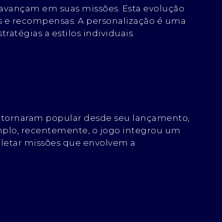
avançam em suas missões. Esta evolução
 e recompensas. A personalização é uma
atégias a estilos individuais.
 tornaram popular desde seu lançamento,
mplo, recentemente, o jogo integrou um
pletar missões que envolvem a