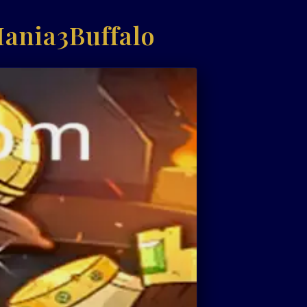
ania3Buffalo