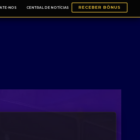
RECEBER BÔNUS
ATE-NOS
CENTRAL DE NOTÍCIAS