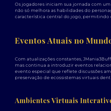
Os jogadores iniciam sua jornada com um
não só melhora as habilidades do person
característica central do jogo, permitindo
Eventos Atuais no Mund
Com atualizações constantes, JMania3Buf
mas continua a introduzir eventos relaci
evento especial que reflete discussões a
preservação de ecossistemas virtuais dent
Ambientes Virtuais Interativ