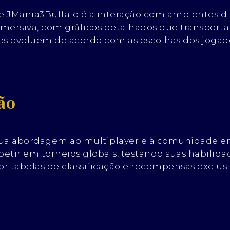
e JMania3Buffalo é a interação com ambientes di
imersiva, com gráficos detalhados que transporta
ntes evoluem de acordo com as escolhas dos jog
ão
ua abordagem ao multiplayer e à comunidade en
tir em torneios globais, testando suas habilid
r tabelas de classificação e recompensas exclusi