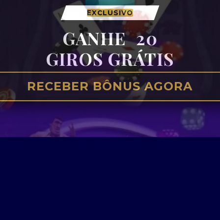
EXCLUSIVO
GANHE
20
GIROS GRÁTIS
RECEBER BÔNUS AGORA