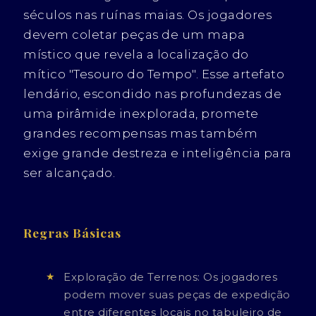
séculos nas ruínas maias. Os jogadores
devem coletar peças de um mapa
místico que revela a localização do
mítico "Tesouro do Tempo". Esse artefato
lendário, escondido nas profundezas de
uma pirâmide inexplorada, promete
grandes recompensas mas também
exige grande destreza e inteligência para
ser alcançado.
Regras Básicas
Exploração de Terrenos:
Os jogadores
podem mover suas peças de expedição
entre diferentes locais no tabuleiro de