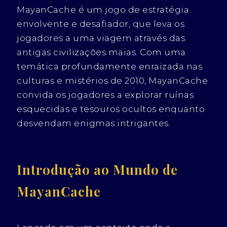
MayanCache é um jogo de estratégia
envolvente e desafiador, que leva os
jogadores a uma viagem através das
antigas civilizações maias. Com uma
temática profundamente enraizada nas
culturas e mistérios de 2010, MayanCache
convida os jogadores a explorar ruínas
esquecidas e tesouros ocultos enquanto
desvendam enigmas intrigantes.
Introdução ao Mundo de
MayanCache