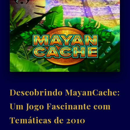
Descobrindo MayanCache:
Um Jogo Fascinante com
Temáticas de 2010