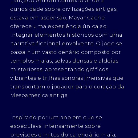
Lançado em um contexto onde a
curiosidade sobre civilizações antigas
estava em ascensão, MayanCache
oferece uma experiência única ao
integrar elementos históricos com uma
narrativa ficcional envolvente. O jogo se
passa num vasto cenário composto por
templos maias, selvas densas e aldeias
misteriosas, apresentando gráficos
vibrantes e trilhas sonoras imersivas que
transportam o jogador para o coração da
Mesoamérica antiga.
Inspirado por um ano em que se
especulava intensamente sobre
previsões e mitos do calendário maia,