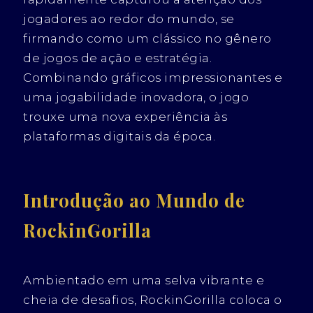
jogadores ao redor do mundo, se
firmando como um clássico no gênero
de jogos de ação e estratégia.
Combinando gráficos impressionantes e
uma jogabilidade inovadora, o jogo
trouxe uma nova experiência às
plataformas digitais da época.
Introdução ao Mundo de
RockinGorilla
Ambientado em uma selva vibrante e
cheia de desafios, RockinGorilla coloca o