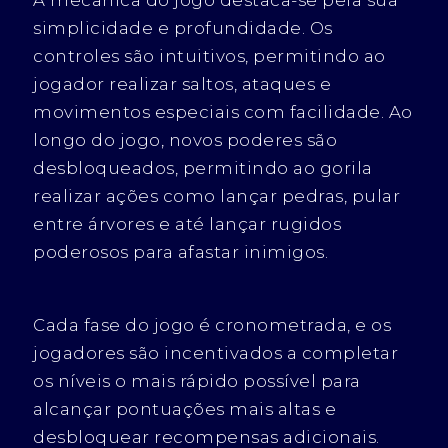
A mecânica do jogo destaca-se pela sua
simplicidade e profundidade. Os
controles são intuitivos, permitindo ao
jogador realizar saltos, ataques e
movimentos especiais com facilidade. Ao
longo do jogo, novos poderes são
desbloqueados, permitindo ao gorila
realizar ações como lançar pedras, pular
entre árvores e até lançar rugidos
poderosos para afastar inimigos.
Cada fase do jogo é cronometrada, e os
jogadores são incentivados a completar
os níveis o mais rápido possível para
alcançar pontuações mais altas e
desbloquear recompensas adicionais.