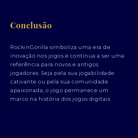
Conclusão
RockinGorilla simboliza uma era de
inovação nos jogos e continua a ser uma
referência para novos e antigos
jogadores. Seja pela sua jogabilidade
cativante ou pela sua comunidade
apaixonada, o jogo permanece um
marco na história dos jogos digitais.