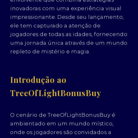
inovadoras com uma experiência visual
impressionante. Desde seu lançamento,
ele tem capturado a atenção de
jogadores de todas as idades, fornecendo
uma jornada única através de um mundo
repleto de mistério e magia.
Introdução ao
TreeOfLightBonusBuy
O cenário de TreeOfLightBonusBuy é
ambientado em um mundo místico,
onde os jogadores são convidados a