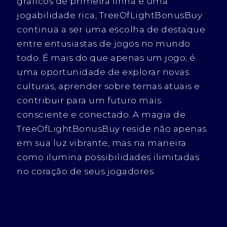
gráficos de primeira linha e uma
jogabilidade rica, TreeOfLightBonusBuy
continua a ser uma escolha de destaque
entre entusiastas de jogos no mundo
todo. É mais do que apenas um jogo; é
uma oportunidade de explorar novas
culturas, aprender sobre temas atuais e
contribuir para um futuro mais
consciente e conectado. A magia de
TreeOfLightBonusBuy reside não apenas
em sua luz vibrante, mas na maneira
como ilumina possibilidades ilimitadas
no coração de seus jogadores.