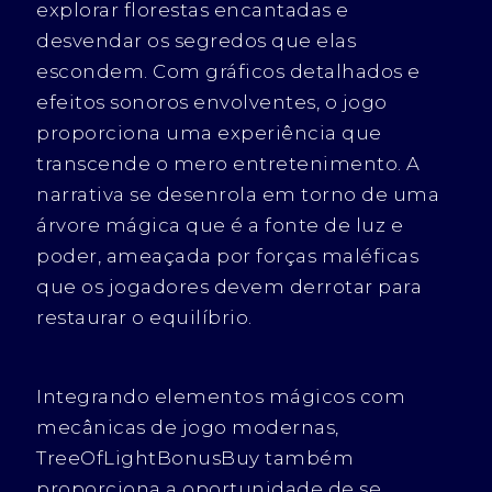
explorar florestas encantadas e
desvendar os segredos que elas
escondem. Com gráficos detalhados e
efeitos sonoros envolventes, o jogo
proporciona uma experiência que
transcende o mero entretenimento. A
narrativa se desenrola em torno de uma
árvore mágica que é a fonte de luz e
poder, ameaçada por forças maléficas
que os jogadores devem derrotar para
restaurar o equilíbrio.
Integrando elementos mágicos com
mecânicas de jogo modernas,
TreeOfLightBonusBuy também
proporciona a oportunidade de se