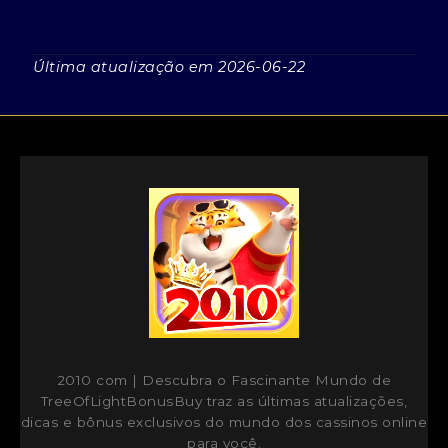
Última atualização em 2026-06-22
2010 com | Descubra o Fascinante Mundo de
TreeOfLightBonusBuy
traz as últimas atualizações,
dicas e bônus exclusivos do mundo dos cassinos online
para você.