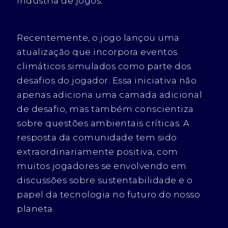
indústria de jogos.
Recentemente, o jogo lançou uma
atualização que incorpora eventos
climáticos simulados como parte dos
desafios do jogador. Essa iniciativa não
apenas adiciona uma camada adicional
de desafio, mas também conscientiza
sobre questões ambientais críticas. A
resposta da comunidade tem sido
extraordinariamente positiva, com
muitos jogadores se envolvendo em
discussões sobre sustentabilidade e o
papel da tecnologia no futuro do nosso
planeta.