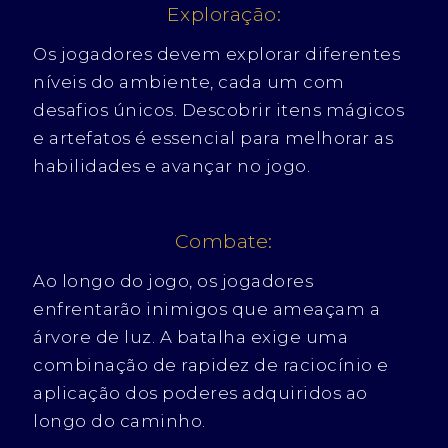
Exploração:
Os jogadores devem explorar diferentes
níveis do ambiente, cada um com
desafios únicos. Descobrir itens mágicos
e artefatos é essencial para melhorar as
habilidades e avançar no jogo.
Combate:
Ao longo do jogo, os jogadores
enfrentarão inimigos que ameaçam a
árvore de luz. A batalha exige uma
combinação de rapidez de raciocínio e
aplicação dos poderes adquiridos ao
longo do caminho.