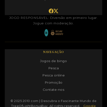
JOGO RESPONSÁVEL: Diversão em primeiro lugar.
Jogue com moderação.
NAVEGAÇÃO
Jogos de bingo
Pesca
Pesca online
Promoção
Contate-nos
© 2025
2010 com | Descubra o Fascinante Mundo de
TreeOfLightBonusBuy
. All rights reserved.
Google