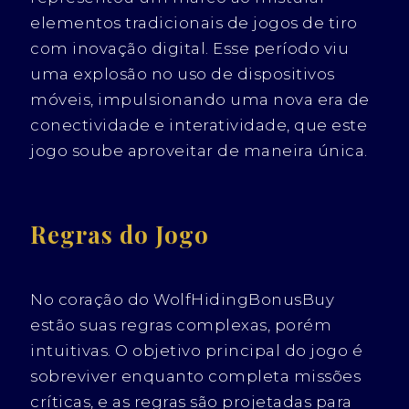
elementos tradicionais de jogos de tiro
com inovação digital. Esse período viu
uma explosão no uso de dispositivos
móveis, impulsionando uma nova era de
conectividade e interatividade, que este
jogo soube aproveitar de maneira única.
Regras do Jogo
No coração do WolfHidingBonusBuy
estão suas regras complexas, porém
intuitivas. O objetivo principal do jogo é
sobreviver enquanto completa missões
críticas, e as regras são projetadas para