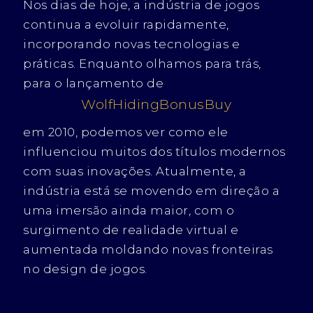
Nos dias de hoje, a indústria de jogos
continua a evoluir rapidamente,
incorporando novas tecnologias e
práticas. Enquanto olhamos para trás,
para o lançamento de
WolfHidingBonusBuy
em 2010, podemos ver como ele
influenciou muitos dos títulos modernos
com suas inovações. Atualmente, a
indústria está se movendo em direção a
uma imersão ainda maior, com o
surgimento de realidade virtual e
aumentada moldando novas fronteiras
no design de jogos.