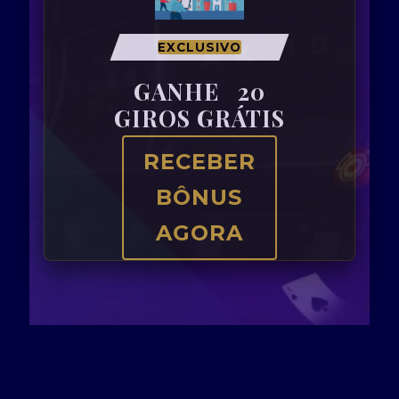
EXCLUSIVO
GANHE
20
GIROS GRÁTIS
RECEBER
BÔNUS
AGORA