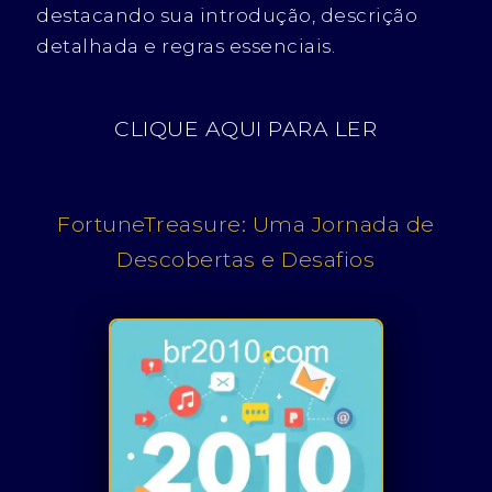
destacando sua introdução, descrição
detalhada e regras essenciais.
CLIQUE AQUI PARA LER
FortuneTreasure: Uma Jornada de
Descobertas e Desafios