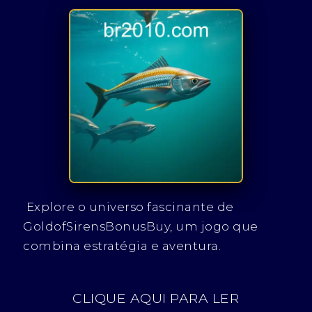
Explore o universo fascinante de
GoldofSirensBonusBuy, um jogo que
combina estratégia e aventura.
CLIQUE AQUI PARA LER