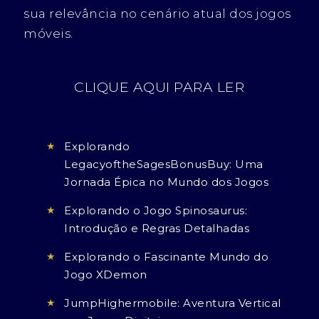
sua relevância no cenário atual dos jogos
móveis.
CLIQUE AQUI PARA LER
Explorando
LegacyoftheSagesBonusBuy: Uma
Jornada Épica no Mundo dos Jogos
Explorando o Jogo Spinosaurus:
Introdução e Regras Detalhadas
Explorando o Fascinante Mundo do
Jogo XDemon
JumpHighermobile: Aventura Vertical