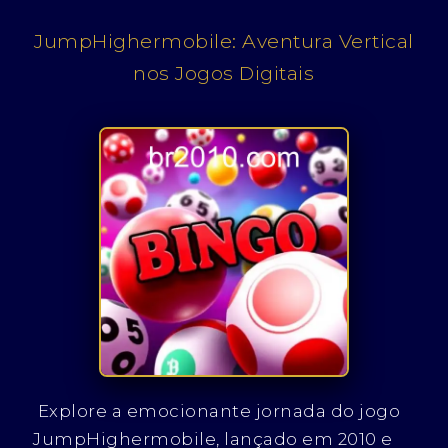
JumpHighermobile: Aventura Vertical
nos Jogos Digitais
Explore a emocionante jornada do jogo
JumpHighermobile, lançado em 2010 e