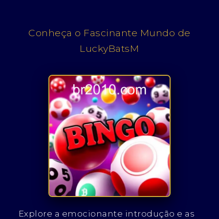
Conheça o Fascinante Mundo de
LuckyBatsM
Explore a emocionante introdução e as