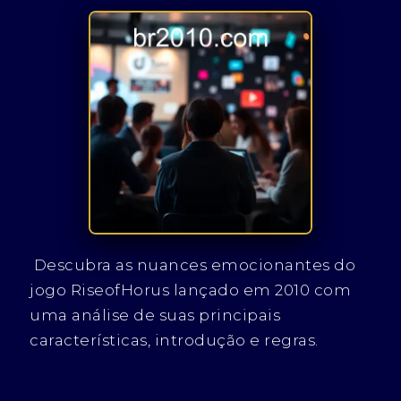
Descubra as nuances emocionantes do
jogo RiseofHorus lançado em 2010 com
uma análise de suas principais
características, introdução e regras.