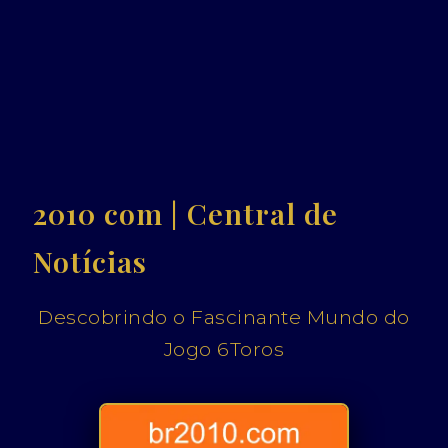
2010 com | Central de
Notícias
Descobrindo o Fascinante Mundo do
Jogo 6Toros